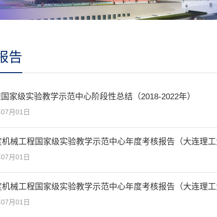
报告
国家级实验教学示范中心阶段性总结（2018-2022年）
年07月01日
年度机械工程国家级实验教学示范中心年度考核报告（大连理
年07月01日
年度机械工程国家级实验教学示范中心年度考核报告（大连理
年07月01日