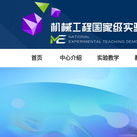
首页
中心介绍
实验教学