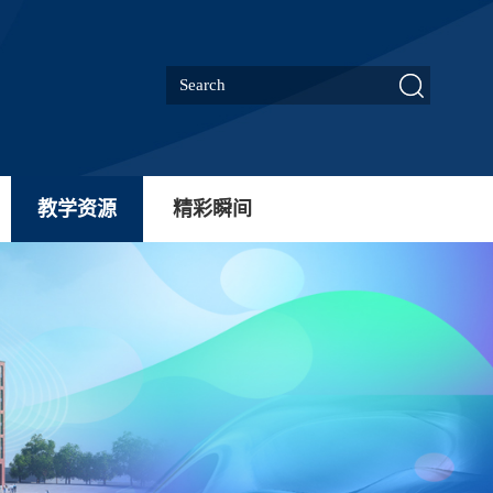
教学资源
精彩瞬间