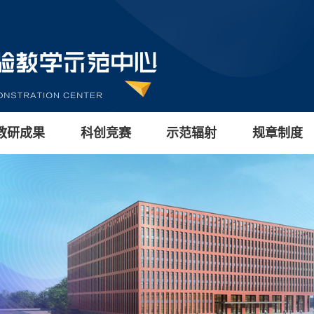
教研成果
科创竞赛
示范辐射
规章制度