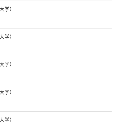
工大学）
工大学）
工大学）
工大学）
工大学）